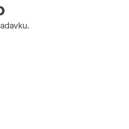
o
adavku.