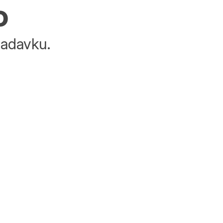
o
adavku.