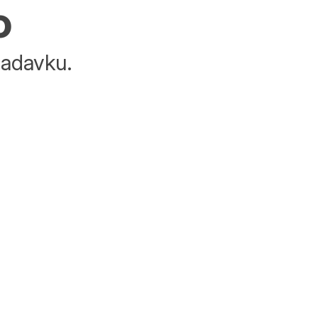
o
adavku.