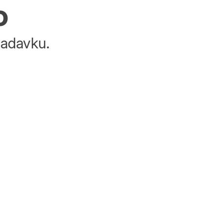
o
adavku.